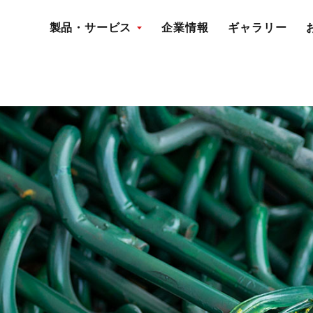
om/public_html/wp-content/themes/kagura-j_var02/single-d
製品・サービス
企業情報
ギャラリー
 in
/home/xs023701/kagura-j.com/public_html/wp-content/th