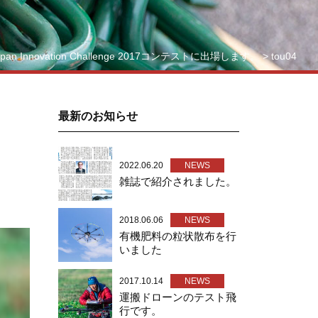
apan Innovation Challenge 2017コンテストに出場します。
>
tou04
最新のお知らせ
2022.06.20
NEWS
雑誌で紹介されました。
2018.06.06
NEWS
有機肥料の粒状散布を行
いました
2017.10.14
NEWS
運搬ドローンのテスト飛
行です。