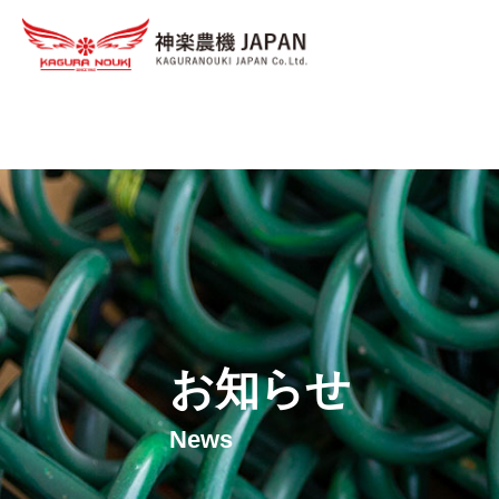
Warning
: Undefined array key 0 in
/home/xs023701/kagura-j.c
Warning
: Attempt to read property "category_nicename" on null
お知らせ
News