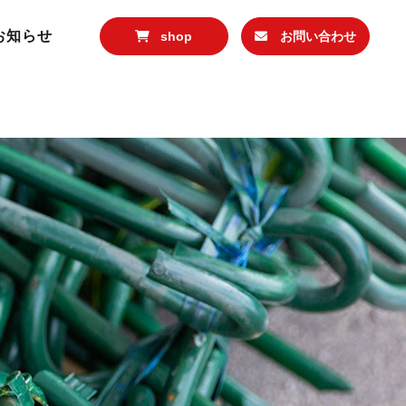
efault.php
on line
5
お知らせ
shop
お問い合わせ
emes/kagura-j_var02/single-default.php
on line
5