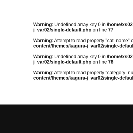
Warning
: Undefined array key 0 in
/home/xs02
j_var02/single-default.php
on line
77
Warning
: Attempt to read property "cat_name" o
content/themes/kagura-j_var02/single-defau
Warning
: Undefined array key 0 in
/home/xs02
j_var02/single-default.php
on line
78
Warning
: Attempt to read property "category_n
content/themes/kagura-j_var02/single-defau