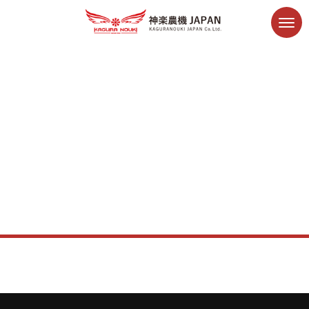
防除
神楽農機JAPAN
>
Products & Service
>
委託防除・肥料散布
>
防
除