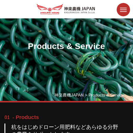
Products & Service
神楽農機JAPAN
>
Products & Service
Products
01
杭をはじめドローン用肥料などあらゆる分野